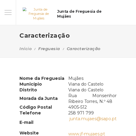
Junta de Freguesia de
Mujães
Caracterização
Início
Freguesia
Caracterização
Nome da Freguesia
Mujães
Município
Viana do Castelo
Distrito
Viana do Castelo
Rua Monsenhor
Morada da Junta
Ribeiro Torres, N.º 48
Código Postal
4905-512
Telefone
258 971 799
junta.mujaes@sapo.pt
E-mail
Website
www.jf-mujaes.pt