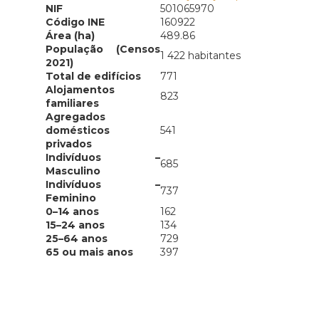
NIF
501065970
Código INE
160922
Área (ha)
489.86
População (Censos
1 422 habitantes
2021)
Total de edifícios
771
Alojamentos
823
familiares
Agregados
domésticos
541
privados
Indivíduos –
685
Masculino
Indivíduos –
737
Feminino
0–14 anos
162
15–24 anos
134
25–64 anos
729
65 ou mais anos
397